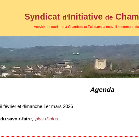
Syndicat
Initiative
Chamb
d'
de
Activités et tourisme à Chambois et Fel, dans la nouvelle commune d
Agenda
 février et dimanche 1er mars 2026
du savoir-faire
,
plus d'infos ...