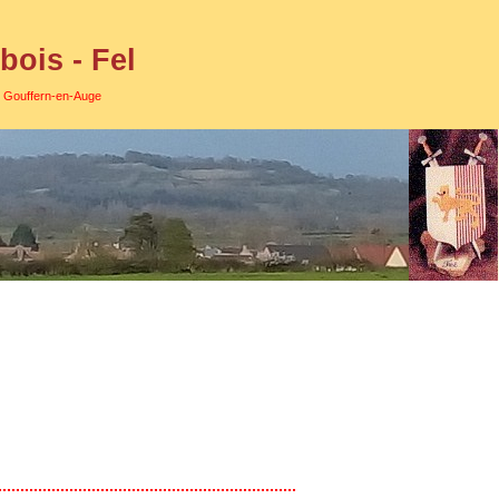
ois - Fel
e Gouffern-en-Auge