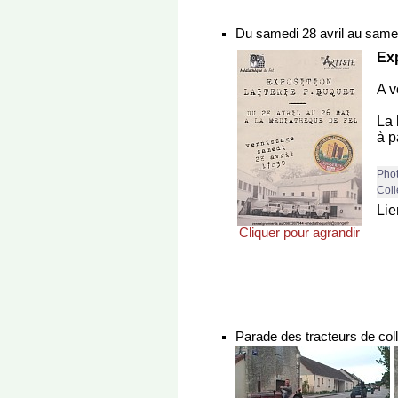
Du samedi 28 avril au same
Exp
A v
La 
à p
Phot
Coll
Lie
Cliquer pour agrandir
Parade des tracteurs de coll