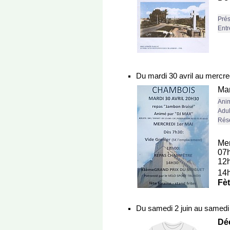
Prés
Entr
Du mardi 30 avril au mercre
Mar
Anim
Adul
Rése
Mer
07
12
14
Fèt
Du samedi 2 juin au samedi 7
Déc