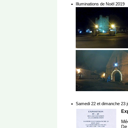
Illuminations de Noël 2019
Samedi 22 et dimanche 23 j
Exp
Méd
De 