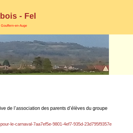
ois - Fel
e Gouffern-en-Auge
tive de l’association des parents d’élèves du groupe
le-pour-le-carnaval-7aa7ef5e-9801-4ef7-935d-23d795f9357e