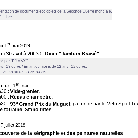
entation de documents et d'objets de la Seconde Guerre mondiale.
ée libre.
er
di 1
mai 2019
di 30 avril à 20h30 :
Diner "Jambon Braisé".
é par "DJ MAX."
te : 18 euros / Enfant de moins de 12 ans : 12 euros.
rvation au 02-33-36-83-86.
er
credi 1
mai
h30 :
Vide-grenier.
h00 :
Repas champêtre.
e
h30 :
93
Grand Prix du Muguet
, patronné par le Vélo Sport Tr
e forraine. Stand frites.
 juillet 2018
ouverte de la sérigraphie et des peintures naturelles