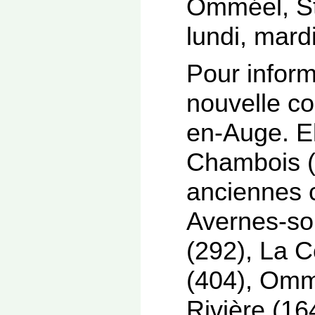
Omméel, St 
lundi, mard
Pour inform
nouvelle co
en-Auge. E
Chambois (4
anciennes 
Avernes-so
(292), La 
(404), Ommé
Rivière (16