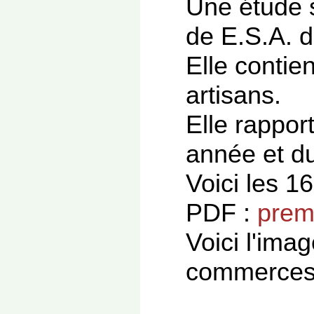
Une étude s
de E.S.A. d
Elle contie
artisans.
Elle rappor
année et d
Voici les 1
PDF :
premi
Voici l'ima
commerces 