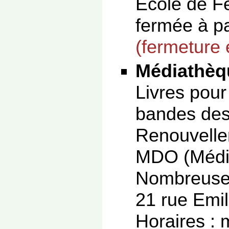
Ecole de F
fermée à par
(fermeture
Médiathèq
Livres pour
bandes dess
Renouvelle
MDO (Média
Nombreuses 
21 rue Emi
Horaires : 