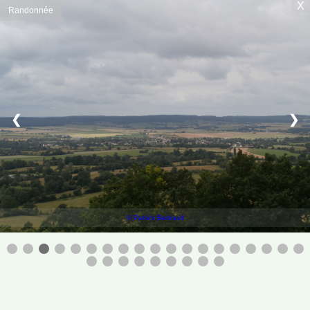
X
Randonnée
❮
❯
© Patrick Berhault