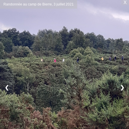
X
Randonnée au camp de Bierre, 3 juillet 2021
❮
❯