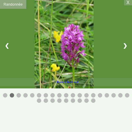
X
Randonnée
❮
❯
© Patrick Berhault